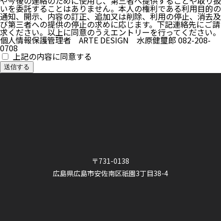
や今後の連絡のために使用し、第三者へ提供することや取り扱
いを委託することはありません。本人の権利である利用目的の
通知、開示、内容の訂正、追加又は削除、利用の停止、消去及
び第三者への提供の停止の求めに応じます。下記連絡先にご請
求ください。以上に同意のうえエントリーを行ってください。
個人情報保護管理者 ARTE DESIGN 水原健璽郎 082-208-
0708
上記の内容に同意する
〒731-0138
広島県広島市安佐南区祇園3丁目38-4