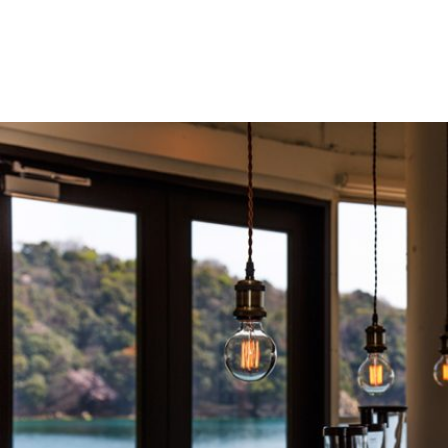
- WORKS
広島県呉市倉橋町才ノ木 576-7